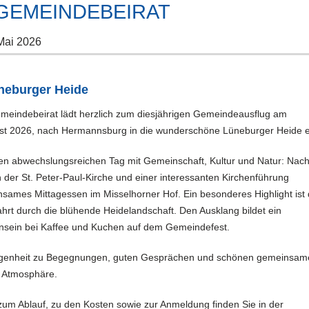
GEMEINDEBEIRAT
Mai 2026
üneburger Heide
ndebeirat lädt herzlich zum diesjährigen Gemeindeausflug am
st 2026, nach Hermannsburg in die wunderschöne Lüneburger Heide e
nen abwechslungsreichen Tag mit Gemeinschaft, Kultur und Natur: Nac
 der St. Peter-Paul-Kirche und einer interessanten Kirchenführung
nsames Mittagessen im Misselhorner Hof. Ein besonderes Highlight ist 
hrt durch die blühende Heidelandschaft. Den Ausklang bildet ein
sein bei Kaffee und Kuchen auf dem Gemeindefest.
legenheit zu Begegnungen, guten Gesprächen und schönen gemeinsam
r Atmosphäre.
zum Ablauf, zu den Kosten sowie zur Anmeldung finden Sie in der