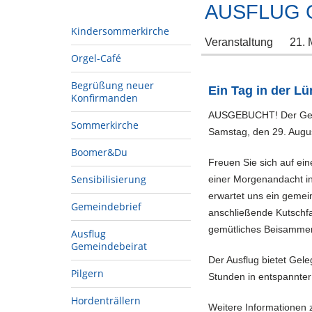
AUSFLUG 
Kindersommerkirche
Veranstaltung
21. 
Orgel-Café
Begrüßung neuer
Ein Tag in der L
Konfirmanden
AUSGEBUCHT! Der Gemei
Sommerkirche
Samstag, den 29. Augu
Boomer&Du
Freuen Sie sich auf ei
Sensibilisierung
einer Morgenandacht in
erwartet uns ein gemei
Gemeindebrief
anschließende Kutschfa
gemütliches Beisammen
Ausflug
Gemeindebeirat
Der Ausflug bietet Ge
Pilgern
Stunden in entspannte
Hordenträllern
Weitere Informationen 