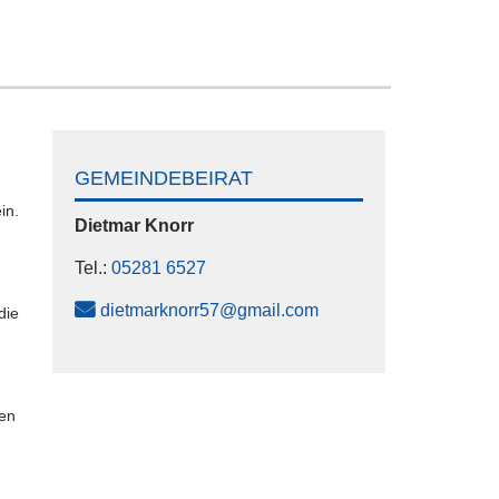
GEMEINDEBEIRAT
in.
Dietmar
Knorr
h
Tel.:
05281 6527
dietmarknorr57@gmail.com
die
en